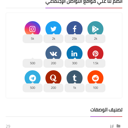
انضم لنا علي مواقع التواصل الإجتماعي
5k
2k
25k
2k
500
200
300
1.5k
500
200
1k
100
تصنيف الوصفات
ارز
29