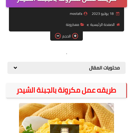
لحوم
18 يوليو 2023
mostafa
خضروات
الصفحة الرئيسية
معكرونة
سلطة
الحجم
حلويات
.
بيتزا
مخبوزات
محتويات المقال
مقبلات
طريقه عمل مكرونة بالجبنة الشيدر
مكرونه