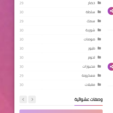
خضار
29
سلطة
30
سمك
29
شوربة
30
صوصات
30
طيور
30
لحوم
30
مخبوزات
30
معكرونة
29
مقبلات
30
وصفات عشوائية