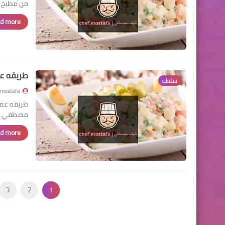
من مطبخ شي
d more »
طريقه عم
سلطة
mostafa
طريقه عمل
مصطفي | chef mostafa ، السلطة ا
d more »
3
2
1