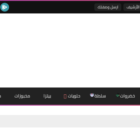
الأرشيف
ارسل وصفتك
خضروات
سلطة
حلويات
بيتزا
مخبوزات
م