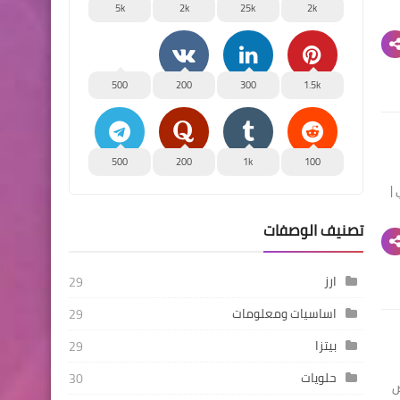
5k
2k
25k
2k
500
200
300
1.5k
500
200
1k
100
|
تصنيف الوصفات
ارز
29
اساسيات ومعلومات
29
بيتزا
29
حلويات
30
ض