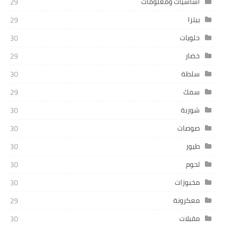
اساسيات ومعلومات
29
بيتزا
29
حلويات
30
خضار
29
سلطة
30
سمك
29
شوربة
30
صوصات
30
طيور
30
لحوم
30
مخبوزات
30
معكرونة
29
مقبلات
30