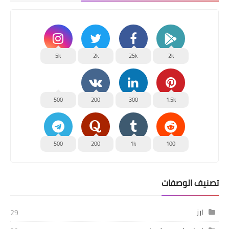
5k
2k
25k
2k
500
200
300
1.5k
500
200
1k
100
تصنيف الوصفات
ارز
29