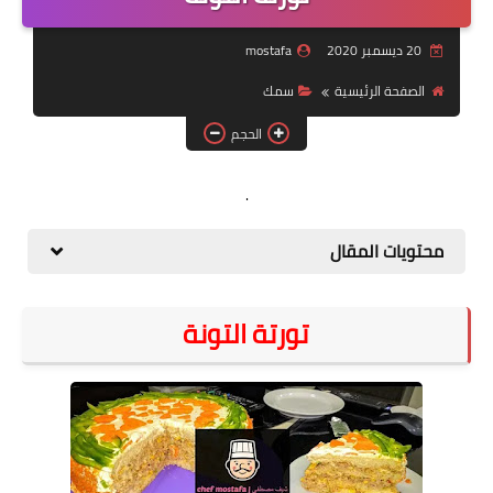
لحوم
20 ديسمبر 2020
mostafa
خضروات
الصفحة الرئيسية
سمك
سلطة
الحجم
حلويات
.
بيتزا
مخبوزات
محتويات المقال
مقبلات
تورتة التونة
مكرونه