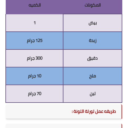
المكونات
الكميه
بيض
1
زبدة
125 جرام
دقيق
300 جرام
ملح
10 جرام
لبن
70 جرام
طريقه عمل تورتة التونة :