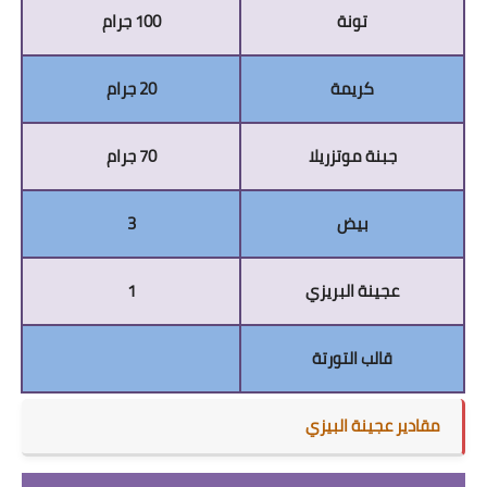
تونة
100 جرام
كريمة
20 جرام
جبنة موتزريلا
70 جرام
بيض
3
عجينة البريزي
1
قالب التورتة
مقادير عجينة البيزي