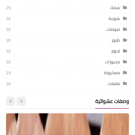
سمك
29
شوربة
30
صوصات
30
طيور
30
لحوم
30
مخبوزات
30
معكرونة
29
مقبلات
30
وصفات عشوائية