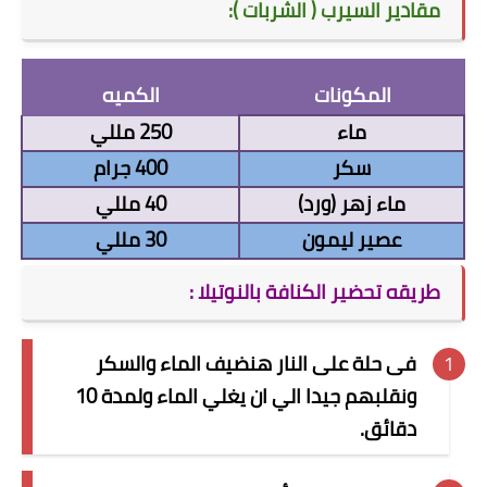
مقادير السيرب ( الشربات ):
المكونات
الكميه
ماء
250 مللي
سكر
400 جرام
ماء زهر (ورد)
40 مللي
عصير ليمون
30 مللي
طريقه تحضير الكنافة بالنوتيلا :
فى حلة على النار هنضيف الماء والسكر
ونقلبهم جيدا الي ان يغلي الماء ولمدة 10
دقائق
.