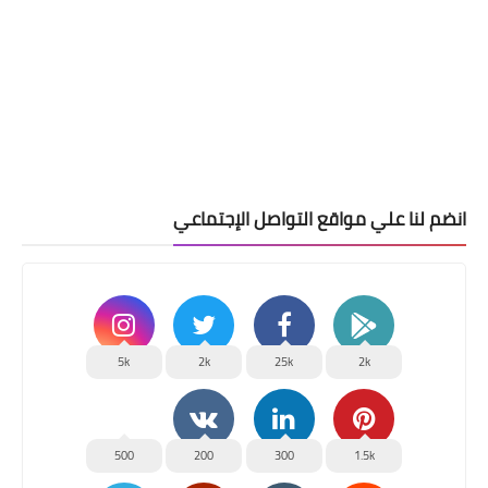
انضم لنا علي مواقع التواصل الإجتماعي
5k
2k
25k
2k
500
200
300
1.5k