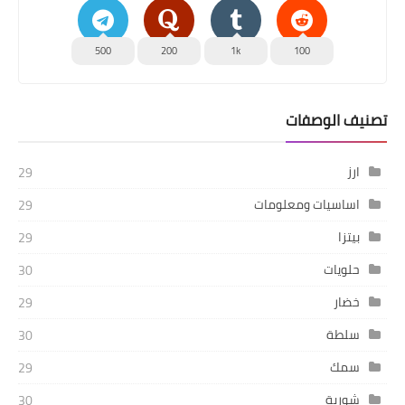
500
200
1k
100
تصنيف الوصفات
ارز
29
اساسيات ومعلومات
29
بيتزا
29
حلويات
30
خضار
29
سلطة
30
سمك
29
شوربة
30