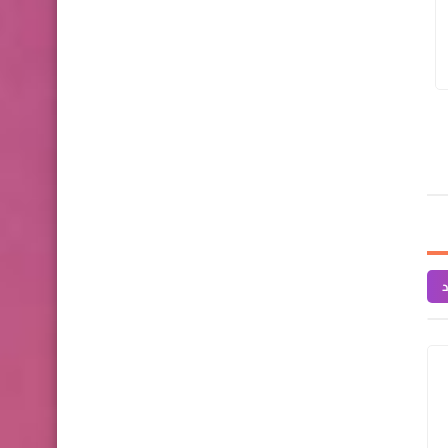
mostafa
27 نوفمبر 2022
mostafa
06 أغسطس 2022
طريقه عمل فريتاتا بالخضار
الخضار المشوي
د