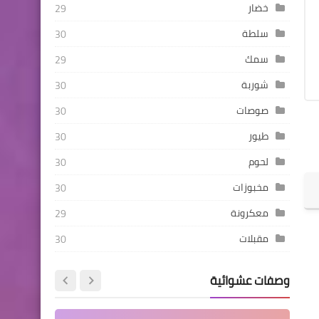
خضار
29
سلطة
30
سمك
29
شوربة
30
صوصات
30
طيور
30
لحوم
30
مخبوزات
30
معكرونة
29
مقبلات
30
وصفات عشوائية