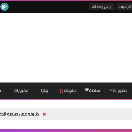
الأرشيف
ارسل وصفتك
خضروات
سلطة
حلويات
بيتزا
مخبوزات
م
طريقه عمل صلصة الدقوس