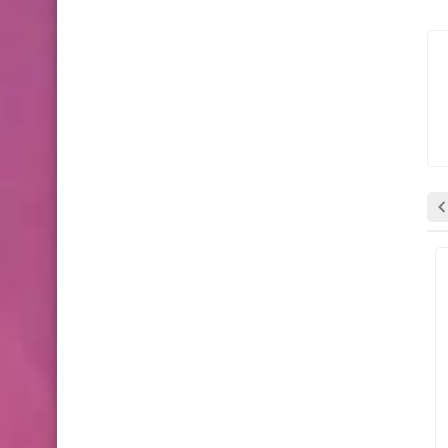
خضار
خضار