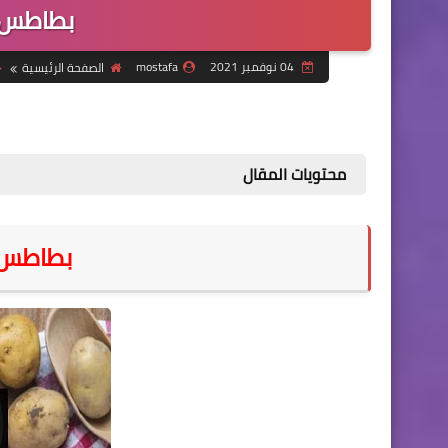
بطاطس م
04 نوفمبر 2021
mostafa
الصفحة الرئيسية
محتويات المقال
بطاطس م